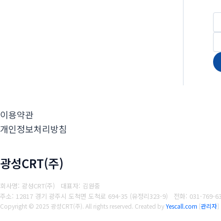
이용약관
개인정보처리방침
광성CRT(주)
회사명: 광성CRT(주) 대표자: 김원중
주소: 12817 경기 광주시 도척면 도척로 694-35 (유정리323-9)
전화: 031-769-6
Copyright © 2025 광성CRT(주). All rights reserved.
Created by
Yescall.com
[
관리자
]