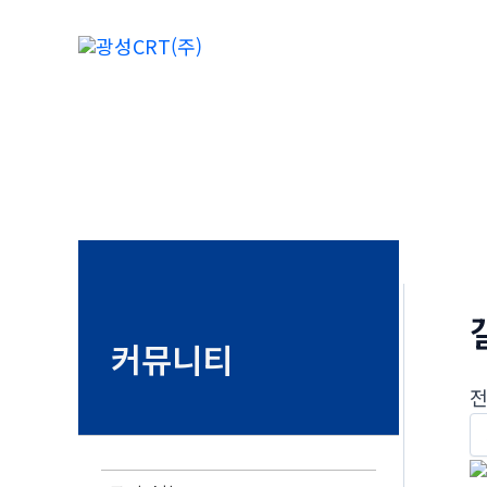
콘
텐
츠
로
건
너
뛰
기
커뮤니티
전