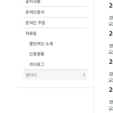
공지사항
2
온라인문의
온라인 주문
2
자료실
클린머신 소개
인증현황
2
카다로그
갤러리