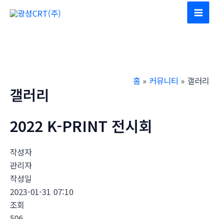
콘
텐
Mai
츠
Men
로
건
너
홈
커뮤니티
갤러리
뛰
갤러리
기
2022 K-PRINT 전시회
작성자
관리자
작성일
2023-01-31 07:10
조회
506