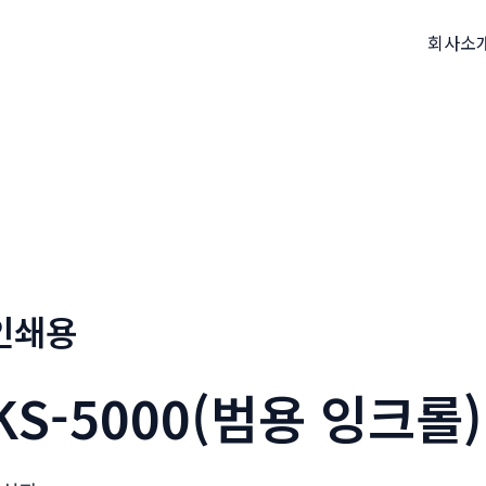
회사소
인쇄용
KS-5000(범용 잉크롤)