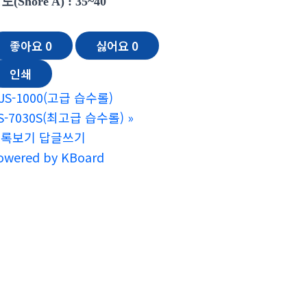
도(Shore A) : 35~40
좋아요
0
싫어요
0
인쇄
JS-1000(고급 습수롤)
S-7030S(최고급 습수롤)
»
목록보기
답글쓰기
owered by KBoard