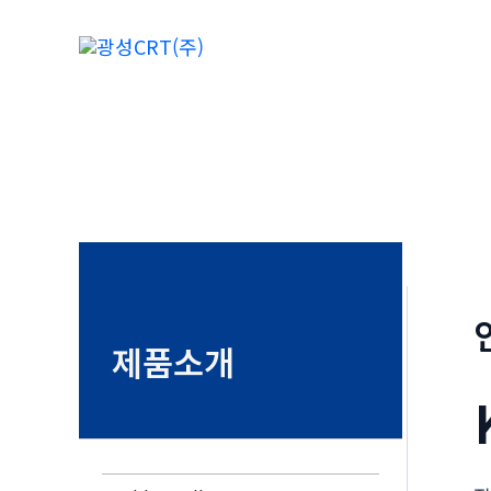
콘
텐
츠
로
건
너
뛰
기
제품소개