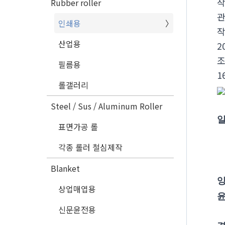
Rubber roller
인쇄용
산업용
2
필름용
1
롤갤러리
Steel / Sus / Aluminum Roller
일
표면가공 롤
각종 롤러 철심제작
Blanket
잉
상업매엽용
신문윤전용