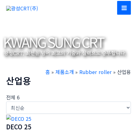
콘
텐
Mai
츠
Men
로
건
너
뛰
기
홈
제품소개
Rubber roller
산업용
산업용
전체 6
DECO 25