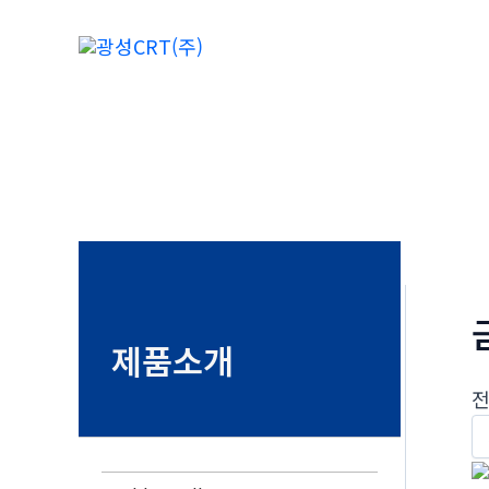
콘
텐
츠
로
건
너
뛰
기
제품소개
전