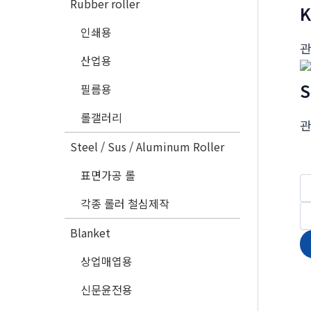
Rubber roller
K
인쇄용
산업용
S
필름용
롤갤러리
Steel / Sus / Aluminum Roller
표면가공 롤
각종 롤러 철심제작
Blanket
상업매엽용
신문윤전용